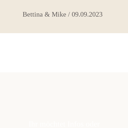
Bettina & Mike / 09.09.2023
FOTOGRAF ROTTWEIL BABYFOTOGRAF TUTTLINGEN VILLINGEN-
SCHWENNINGEN FOTOGRAFIE BODENSEE FAMILIENFOTOGRAF
BABYBAUCHBILDER PAARFOTOGRAF SCHWARZWALD TÜBINGEN
SCHWÄBISCHE ALB BERGHOCHZEIT BERGE HOCHZEIT IN DEN BERGEN
HOLLAND ZEELAND STRANDHOCHZEIT DÄNEMARK BADEN-
WÜRTTEMBERG SCHWEIZ ÖSTERREICH VORARLBERG BREGENZER
WALD FREIE TRAUUNG WILLKOMMENSFEIER
Ihr möchtet Infos oder